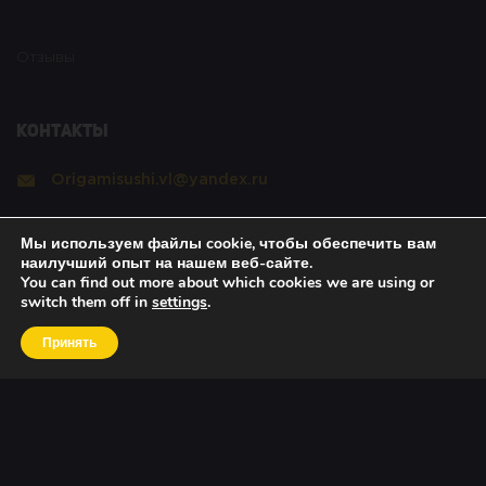
Отзывы
Контакты
Origamisushi.vl@yandex.ru
Реквизиты
Мы используем файлы cookie, чтобы обеспечить вам
наилучший опыт на нашем веб-сайте.
You can find out more about which cookies we are using or
switch them off in
settings
.
Copyright © 2021 Оригами. All rights reserved.
|
Политика безопасности
|
О возвратах
|
Об
Принять
оплате